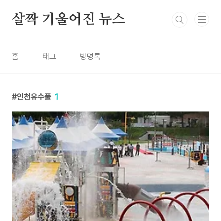
본문 바로가기
살짝 기울어진 뉴스
홈
태그
방명록
인천유수풀
1