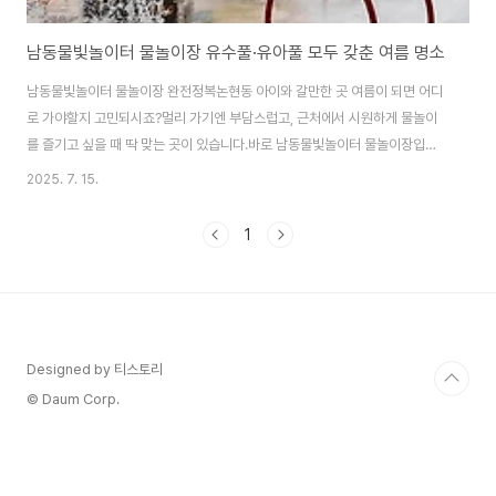
남동물빛놀이터 물놀이장 유수풀·유아풀 모두 갖춘 여름 명소
남동물빛놀이터 물놀이장 완전정복논현동 아이와 갈만한 곳 여름이 되면 어디
로 가야할지 고민되시죠?멀리 가기엔 부담스럽고, 근처에서 시원하게 물놀이
를 즐기고 싶을 때 딱 맞는 곳이 있습니다.바로 남동물빛놀이터 물놀이장입니
다. 남동물빛놀이터는 이름 때문에 빚 조형물만 떠올리기 쉽지만, 사실 여름철
2025. 7. 15.
에는 남동구 대표 야외 물놀이장으로 변신합니다. 논현동 주민들뿐 아니라 인
천 전역에서 찾는 여름철 핫플레이스!오늘은 남동물빛놀이터 물놀이장의 위치,
1
운영시간, 이용방법, 주차까지 모두 알려드립니다.남동물빛놀이터 물놀이장남
동구 여름철 대표 나들이 장소 남동물빛놀이터 물놀이장은 논현포대근린공원
2유수지에 조성된 야외 물놀이장입니다.단순한 분수가 아니라 유수풀부터 유
아풀, 성인풀까지 갖춘 가족형 워터파크 수준의 시설을 갖..
Designed by 티스토리
© Daum Corp.