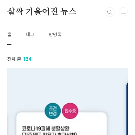
본문 바로가기
살짝 기울어진 뉴스
홈
태그
방명록
전체 글
184